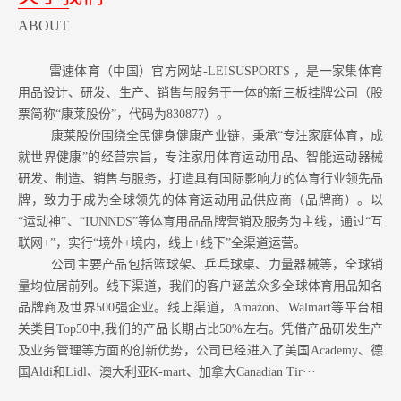
ABOUT
雷速体育（中国）官方网站-LEISUSPORTS ，是一家集体育
用品设计、研发、生产、销售与服务于一体的新三板挂牌公司（股
票简称“康莱股份”，代码为830877）。
康莱股份围绕全民健身健康产业链，秉承“专注家庭体育，成
就世界健康”的经营宗旨，专注家用体育运动用品、智能运动器械
研发、制造、销售与服务，打造具有国际影响力的体育行业领先品
牌，致力于成为全球领先的体育运动用品供应商（品牌商）。以
“运动神”、“IUNNDS”等体育用品品牌营销及服务为主线，通过“互
联网+”，实行“境外+境内，线上+线下”全渠道运营。
公司主要产品包括篮球架、乒乓球桌、力量器械等，全球销
量均位居前列。
线下渠道，我们的客户涵盖众多全球体育用品知名
品牌商及世界500强企业。
线上渠道，Amazon
、Walmart等
平台相
关类目Top50中,我们的产品长期占比50%左右。凭借产品研发生产
及业务管理等方面的创新优势，公司已经进入了美国Academy、德
国Aldi和Lidl、澳大利亚K-mart、加拿大Canadian Tir···