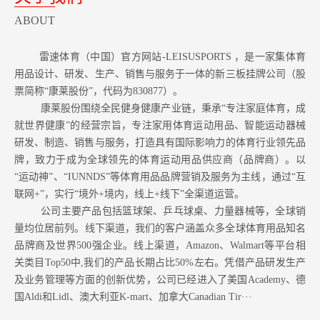
ABOUT
雷速体育（中国）官方网站-LEISUSPORTS ，是一家集体育
用品设计、研发、生产、销售与服务于一体的新三板挂牌公司（股
票简称“康莱股份”，代码为830877）。
康莱股份围绕全民健身健康产业链，秉承“专注家庭体育，成
就世界健康”的经营宗旨，专注家用体育运动用品、智能运动器械
研发、制造、销售与服务，打造具有国际影响力的体育行业领先品
牌，致力于成为全球领先的体育运动用品供应商（品牌商）。以
“运动神”、“IUNNDS”等体育用品品牌营销及服务为主线，通过“互
联网+”，实行“境外+境内，线上+线下”全渠道运营。
公司主要产品包括篮球架、乒乓球桌、力量器械等，全球销
量均位居前列。
线下渠道，我们的客户涵盖众多全球体育用品知名
品牌商及世界500强企业。
线上渠道，Amazon
、Walmart等
平台相
关类目Top50中,我们的产品长期占比50%左右。凭借产品研发生产
及业务管理等方面的创新优势，公司已经进入了美国Academy、德
国Aldi和Lidl、澳大利亚K-mart、加拿大Canadian Tir···