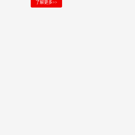
了解更多>>